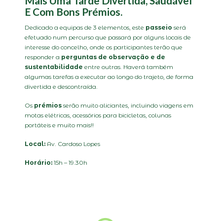
Mais Uma Tarde Divertida, Saudável
E Com Bons Prémios.
Dedicado a equipas de 3 elementos, este
passeio
será
efetuado num percurso que passará por alguns locais de
interesse do concelho, onde os participantes terão que
responder a
perguntas de observação e de
sustentabilidade
entre outras. Haverá também
algumas tarefas a executar ao longo do trajeto, de forma
divertida e descontraída.
Os
prémios
serão muito aliciantes, incluindo viagens em
motas elétricas, acessórios para bicicletas, colunas
portáteis e muito mais!!
Local:
Av. Cardoso Lopes
Horário:
15h – 19.30h